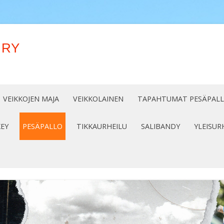
 RY
Siirry
sisältöön
VEIKKOJEN MAJA
VEIKKOLAINEN
TAPAHTUMAT PESÄPAL
EY
PESÄPALLO
TIKKAURHEILU
SALIBANDY
YLEISUR
7 – 2018
KAUSI 2025
18-2019
KAUSI 2024
19-2020
KAUSI 2022
Y 2017
KAUSI 2023