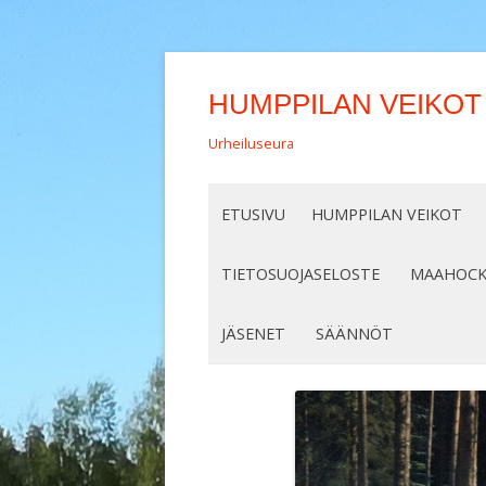
HUMPPILAN VEIKOT
Urheiluseura
ETUSIVU
HUMPPILAN VEIKOT
TIETOSUOJASELOSTE
MAAHOCK
INDOOR 201
JÄSENET
SÄÄNNÖT
INDOOR 20
JÄSENHAKEMUS
INDOOR 20
MAAHOCKE