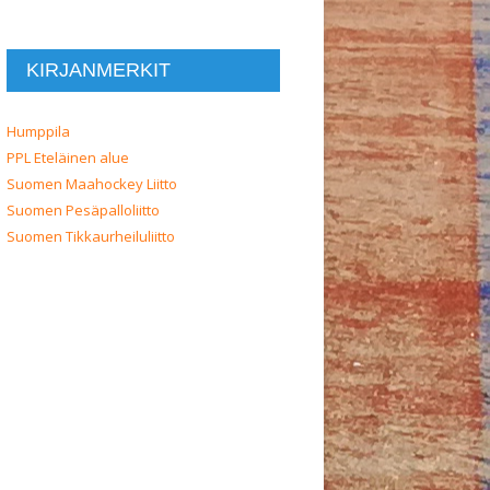
KIRJANMERKIT
Humppila
PPL Eteläinen alue
Suomen Maahockey Liitto
Suomen Pesäpalloliitto
Suomen Tikkaurheiluliitto