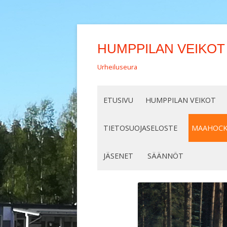
HUMPPILAN VEIKOT
Urheiluseura
ETUSIVU
HUMPPILAN VEIKOT
TIETOSUOJASELOSTE
MAAHOCK
INDOOR 201
JÄSENET
SÄÄNNÖT
INDOOR 20
JÄSENHAKEMUS
INDOOR 20
MAAHOCKE