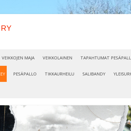
 RY
Siirry
sisältöön
VEIKKOJEN MAJA
VEIKKOLAINEN
TAPAHTUMAT PESÄPAL
EY
PESÄPALLO
TIKKAURHEILU
SALIBANDY
YLEISUR
7 – 2018
KAUSI 2025
18-2019
KAUSI 2024
19-2020
KAUSI 2022
Y 2017
KAUSI 2023