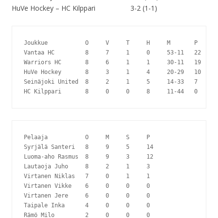
HuVe Hockey – HC Kilppari 3-2 (1-1)
Joukkue           O     V     T     H     M       P

Vantaa HC         8     7     1     0     53-11   22

Warriors HC       8     6     1     1     30-11   19

HuVe Hockey       8     3     1     4     20-29   10

Seinäjoki United  8     2     1     5     14-33   7

Pelaaja           O     M     S     P

Syrjälä Santeri   8     9     5     14

Luoma-aho Rasmus  8     9     3     12

Lautaoja Juho     8     2     1     3

Virtanen Niklas   7     0     1     1

Virtanen Vikke    6     0     0     0

Virtanen Jere     6     0     0     0

Taipale Inka      4     0     0     0

Rämö Milo         2     0     0     0
