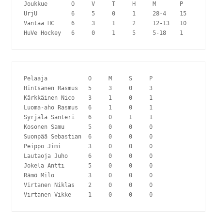
Joukkue       O     V     T     H     M       P

UrjU          6     5     0     1     28-4    15

Vantaa HC     6     3     1     2     12-13   10

Pelaaja            O     M     S     P

Hintsanen Rasmus   5     3     0     3

Kärkkäinen Nico    3     1     0     1

Luoma-aho Rasmus   6     1     0     1

Syrjälä Santeri    6     0     1     1

Kosonen Samu       5     0     0     0

Suonpää Sebastian  6     0     0     0

Peippo Jimi        3     0     0     0

Lautaoja Juho      6     0     0     0

Jokela Antti       5     0     0     0

Rämö Milo          3     0     0     0

Virtanen Niklas    2     0     0     0
