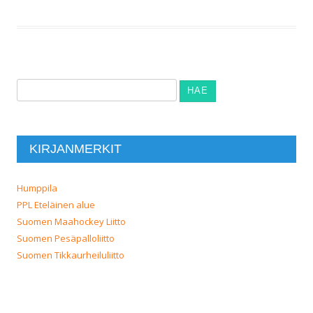
Haku:
KIRJANMERKIT
Humppila
PPL Eteläinen alue
Suomen Maahockey Liitto
Suomen Pesäpalloliitto
Suomen Tikkaurheiluliitto